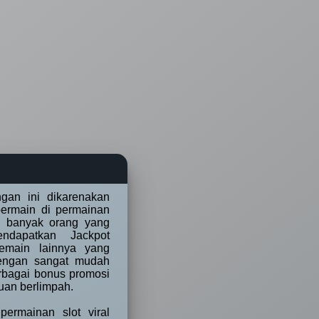
ngan ini dikarenakan
bermain di permainan
ah banyak orang yang
ndapatkan Jackpot
Pemain lainnya yang
engan sangat mudah
erbagai bonus promosi
uan berlimpah.
permainan slot viral