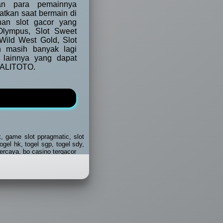
an para pemainnya
atkan saat bermain di
inan slot gacor yang
 Olympus, Slot Sweet
Wild West Gold, Slot
an masih banyak lagi
e lainnya yang dapat
i ALITOTO.
ik, game slot ppragmatic, slot
ogel hk, togel sgp, togel sdy,
percaya, bo casino tergacor