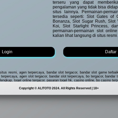
terseru yang dapat memberik
pengalaman yang tidak bisa didap
situs lainnya. Permainan-perma
tersedia seperti: Slot Gates of
Bonanza, Slot Sugar Rush, Slot 
Koi, Slot Starlight Princess, d
permainan-permainan slot onlin
kalian lihat langsung di situs resm
Login
Daftar
r, situs resmi, agen terpercaya, bandar slot tergacor, bandar slot game terba
e terpercaya, agen slot tergacor, bandar slot terpercaya, bo tergacor, bandar t
erlengkap, togel online tergacor, pasaran togel hk, casino online, bo casino ter
Copyright © ALITOTO 2024. All Rights Reserved | 18+